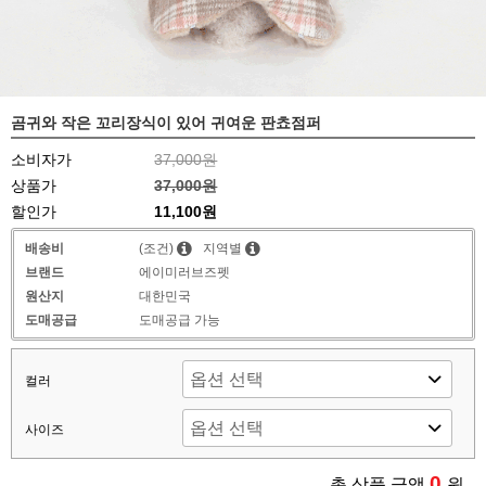
곰귀와 작은 꼬리장식이 있어 귀여운 판쵸점퍼
소비자가
37,000원
상품가
37,000원
할인가
11,100
원
배송비
(조건)
지역별
브랜드
에이미러브즈펫
원산지
대한민국
도매공급
도매공급 가능
컬러
사이즈
0
총 상품 금액
원