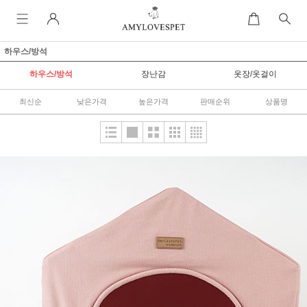
하우스/방석
하우스/방석
장난감
옷장/옷걸이
최신순
낮은가격
높은가격
판매순위
상품명