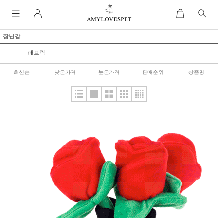
장난감
패브릭
최신순
낮은가격
높은가격
판매순위
상품명