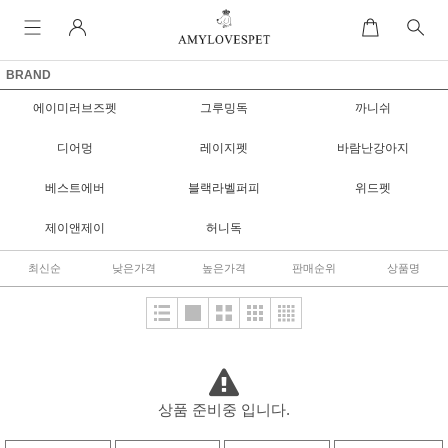
BRAND
에이미러브즈펫
그루밍독
까니쉬
디어멍
레이지펫
바람난강아지
베스트에버
블랙라벨퍼피
위드펫
제이앤제이
허니독
최신순
낮은가격
높은가격
판매순위
상품명
상품 준비중 입니다.