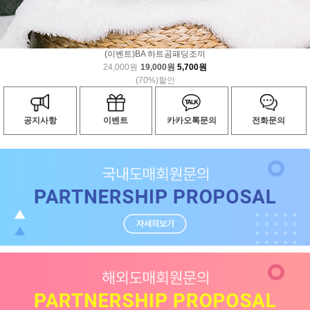
(이벤트)BA 하트곰패딩조끼
24,000원
19,000원
5,700원
(70%)할인
공지사항
이벤트
카카오톡문의
전화문의