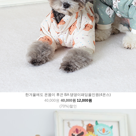
한겨울에도 온몸이 후끈 BA 댕댕이패딩올인원(4온스)
40,000원
40,000원
12,000원
(70%)할인