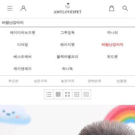
바람난강아지
에이미러브즈펫
그루밍독
까니쉬
디어멍
레이지펫
바람난강아지
베스트에버
블랙라벨퍼피
위드펫
제이앤제이
허니독
최신순
낮은가격
높은가격
판매순위
상품명