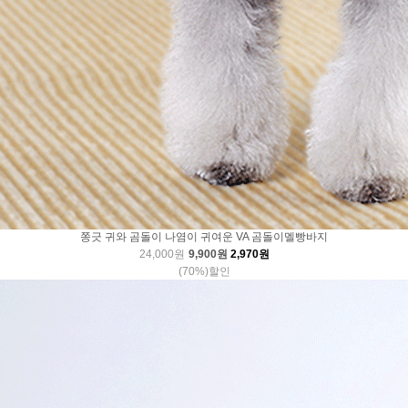
쫑긋 귀와 곰돌이 나염이 귀여운 VA 곰돌이멜빵바지
24,000원
9,900원
2,970원
(70%)할인