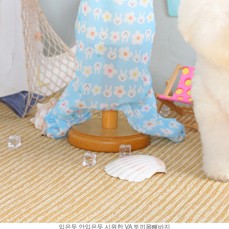
입은듯 안입은듯 시원한 VA 토끼몸빼바지