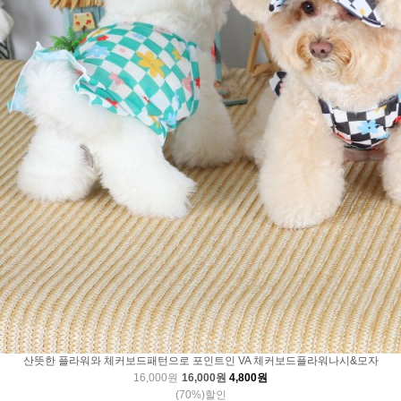
산뜻한 플라워와 체커보드패턴으로 포인트인 VA 체커보드플라워나시&모자
16,000원
16,000원
4,800원
(70%)할인