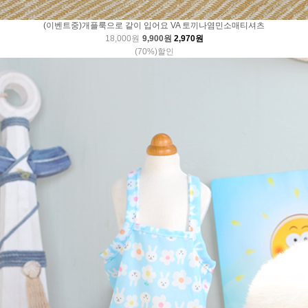
(이벤트중)개플룩으로 같이 입어요 VA 토끼나염민소매티셔츠
18,000원
9,900원
2,970원
(70%)할인