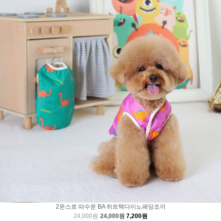
2온스로 따수운 BA 히트텍다이노패딩조끼
24,000원
24,000원
7,200원