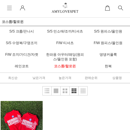
코스튬/할로윈
S/S 크롭/끈나시
S/S 민소매/조끼/티셔츠
S/S 원피스/올인원
S/S 수영복/구명조끼
F/W 티셔츠
F/W 원피스/올인원
F/W 조끼/가디건/자켓
한파용 아우터/패딩(원피
댕댕커플룩
스/올인원 포함)
레인코트
코스튬/할로윈
한복
최신순
낮은가격
높은가격
판매순위
상품명